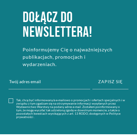
DOŁĄCZ DO
NEWSLETTERA!
Poinformujemy Cię o najważniejszych
publikacjach, promocjach i
wydarzeniach.
ZAPISZ SIĘ
Tak, chcę być informowany/a e-mailowo o promocjach i ofertach specjalnych i w
związku z tym zgadzam się na otrzymywanie informacji wysyłanych przez
Wydawnictwo Warstwy na podany adres e-mail. Zostałem poinformowany o
tym, że mogę wycofać tak udzieloną zgodę w dowolnym momencie, a także o
pozostałych kwestiach wynikających z art. 13 RODO, dostępnych w Polityce
prywatności .